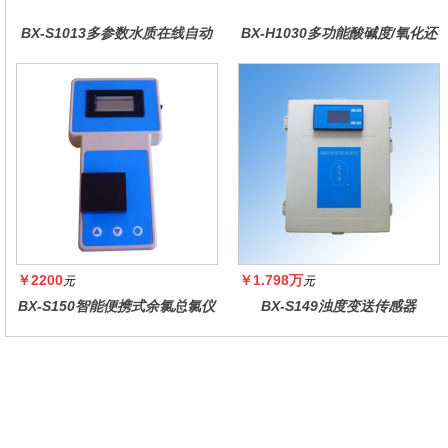
BX-S1013多参数水质在线自动
BX-H1030多功能酸碱度/氧化还
监测仪
原控制器
￥2200
￥1.798万
元
元
BX-S150智能便携式余氯总氯仪
BX-S149浊度变送传感器