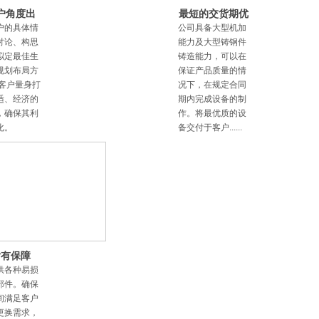
户角度出
最短的交货期优
为客户设计
势
户的具体情
公司具备大型机加
方案
讨论、构思
能力及大型铸钢件
拟定最佳生
铸造能力，可以在
规划布局方
保证产品质量的情
为客户量身打
况下，在规定合同
适、经济的
期内完成设备的制
，确保其利
作。将最优质的设
化。
备交付于客户......
后有保障
供各种易损
部件。确保
间满足客户
更换需求，