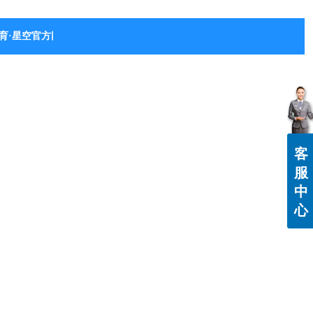
育·星空官方网站-星空体育（中国）
客
服
中
心