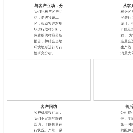
与客户互动，分
从客
析客户需求
发，
我们积极与客户互
根据客
动，走进预设工
况进行
区，帮助客户对现
设计、
场进行取样分析，
产线及
免费提供样品分析
案， 
报告，并结合当地
造最合
环境地形进行可行
生产线
性研究分析。
润最大
客户回访
售
客户机器投产后，
公司提
我们不定期的跟进
件，零
回访，了解机器运
第一时
行状况、产能、易
的配件