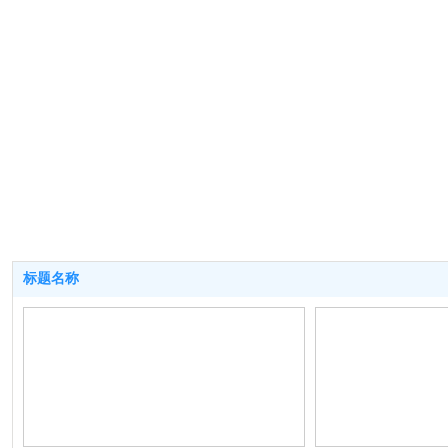
为创造名牌，
格、周到的服
标题名称