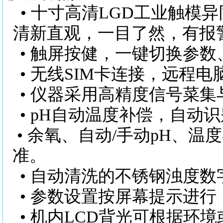
•
十寸高清
LGD工业触模
清新直观，一目了然，有报
•
触屏按健，一键切换参数
•
无线
SIM卡连接，远程电
•
仪器采用高精度信号菜集
•
pH自动温度补偿，自动
•
余氧、自动
/手动pH、温
准。
•
自动清洗的不锈钢浊度数
•
参数设置按屏幕提示进行
•
机内
LCD背光可根据环