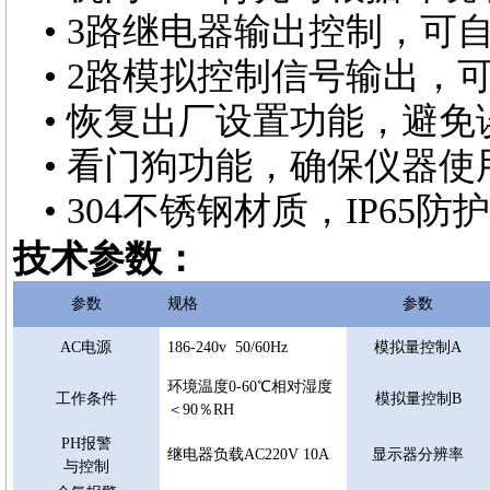
•
3路继电器输出控制，可
•
2路模拟控制信号输出，
•
恢复出厂设置功能，避免
•
看门狗功能，确保仪器使
•
304不锈钢材质，IP6
技术参数：
参数
规格
参数
AC电源
186-240v 50/60Hz
模拟量控制
A
环境温度
0-60℃相对湿度
工作条件
模拟量控制
B
＜90％RH
PH报警
继电器负载
AC220V 10A
显示器分辨率
与控制