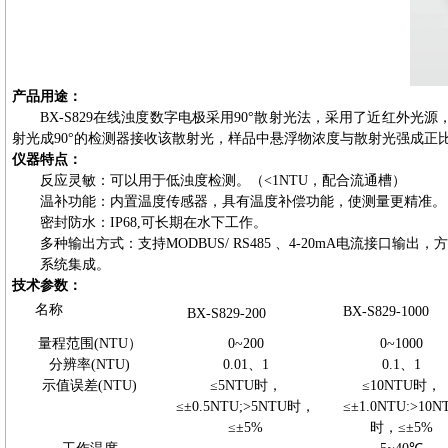
产品用途：
BX-S829在线浊度数字电极采用90°散射光法，采用了近红外
射光成90°的检测器接收该散射光，样品中悬浮物浓度与散射光强成
仪器特点：
反应灵敏：可以用于低浊度检测。（
<1NTU，配合流通槽）
温补功能：内置温度传感器，具有温度补偿功能，使测量更精准。
密封防水：
IP68,可长期在水下工作。
多种输出方式：支持
MODBUS/ RS485 、4-20mA电流接口输出，
系统集成。
技术参数：
名称
BX-S829-1000
BX-S829-200
量程范围
(NT
U）
0~200
0~1000
分辨率
(NTU)
0.01
、
1
0.1、1
示值误差
(NTU)
≤5NTU时，
≤10NTU时，
≤±0.5NTU;>5NTU时，
≤±1.0NTU:>10N
≤±5%
时，≤±5%