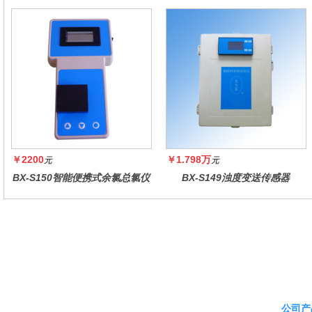
监测仪
原控制器
￥2200
￥1.798万
元
元
BX-S150智能便携式余氯总氯仪
BX-S149浊度变送传感器
公司产