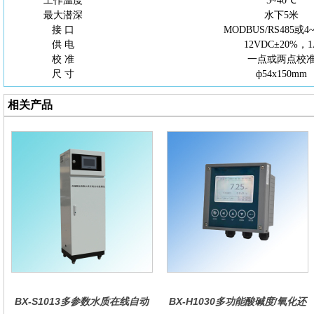
工作温度
5~40℃
最大潜深
水下
5米
接
口
MODBUS/RS485或4
供
电
12VDC±20%，1
校
准
一点或两点校
尺
寸
ф54x150m
m
相关产品
BX-S1013多参数水质在线自动
BX-H1030多功能酸碱度/氧化还