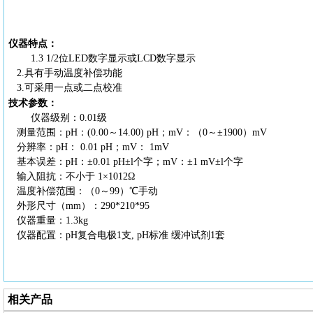
仪器特点：
1.3 1/2位LED数字显示或LCD数字显示
2.具有手动温度补偿功能
3.可采用一点或二点校准
技术参数：
仪器级别：
0.01级
测量范围：
pH：(0.00～14.00) pH；mV：（0～±1900）mV
分辨率：
pH： 0.01 pH；mV： 1mV
基本误差：
pH：±0.01 pH±l个字；mV：±1 mV±l个字
输入阻抗：不小于
1×1012Ω
温度补偿范围：（
0～99）℃手动
外形尺寸（
mm）：290*210*95
仪器重量：
1.3kg
仪器配置：
pH复合电极1支, pH标准 缓冲试剂1套
相关产品