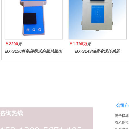
￥2200
￥1.798万
元
元
BX-S150智能便携式余氯总氯仪
BX-S149浊度变送传感器
公司产
咨询热线
离子指标
有机物指