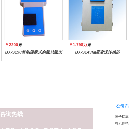
￥2200
￥1.798万
元
元
BX-S150智能便携式余氯总氯仪
BX-S149浊度变送传感器
公司产
咨询热线
离子指标
有机物指