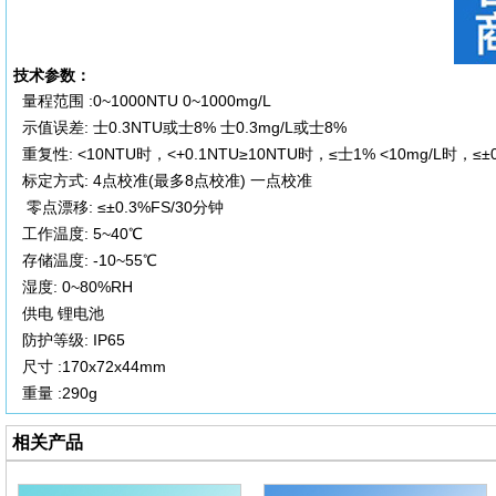
技术参数：
量程范围 :0~1000NTU 0~1000mg/L
示值误差: 士0.3NTU或士8% 士0.3mg/L或士8%
重复性: <10NTU时，<+0.1NTU≥10NTU时，≤士1% <10mg/L时，≤±0
标定方式: 4点校准(最多8点校准) 一点校准
零点漂移: ≤±0.3%FS/30分钟
工作温度: 5~40℃
存储温度: -10~55℃
湿度: 0~80%RH
供电 锂电池
防护等级: IP65
尺
寸 :170x72x44mm
重量 :290g
相关产品