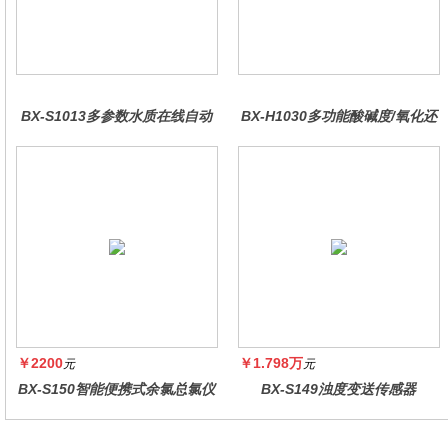
BX-S1013多参数水质在线自动
BX-H1030多功能酸碱度/氧化还
监测仪
原控制器
￥2200
￥1.798万
元
元
BX-S150智能便携式余氯总氯仪
BX-S149浊度变送传感器