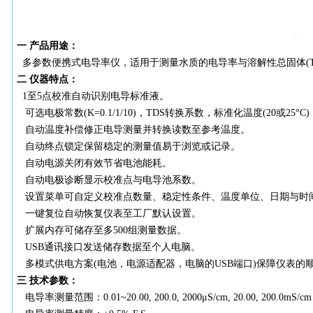
一
产品用途：
多
参数便携式电导率仪，适用于测量水质的电导率与溶解性总固体(TDS)
二
仪器特点：
1至5点校准自动识别电导标准液。
可选电极常数
(K=0.1/1/10)，TDS转换系数，标准化温度(20或2
自动温度补偿修正电导测量并转换读数至参考温度。
自动终点锁定保留稳定的测量值易于浏览或记录。
自动电源关闭有效节省电池能耗。
自动电极诊断显示校准点与电导池系数。
设置菜单可自定义校准点数量、稳定性条件、温度单位、日期与时
一键复位自动恢复仪表至工厂默认设置。
扩展内存可储存至多
500组测量数据。
USB通讯接口发送储存数据至个人电脑。
多模式供电方案
(电池，电源适配器，电脑的USB端口)保障仪表的
三
技术参数：
电导率测量范围：
0.01~20.00, 200.0, 2000μS/cm, 20.00, 200.0mS/cm