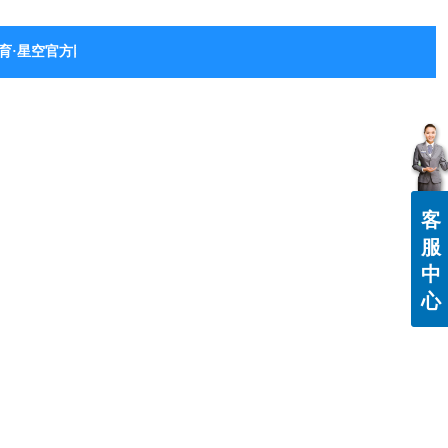
育·星空官方网站-星空体育（中国）
客
服
中
心