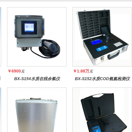
￥6900
￥1.88万
元
元
还
BX-S154水质在线余氯仪
BX-S152水质COD氨氮检测仪