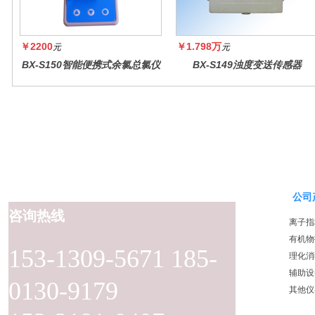
￥2200
￥1.798万
元
元
BX-S150智能便携式余氯总氯仪
BX-S149浊度变送传感器
公司
咨询热线
离子指
有机物
153-1309-5671 185-
理化消
辅助设
0130-9179
其他仪