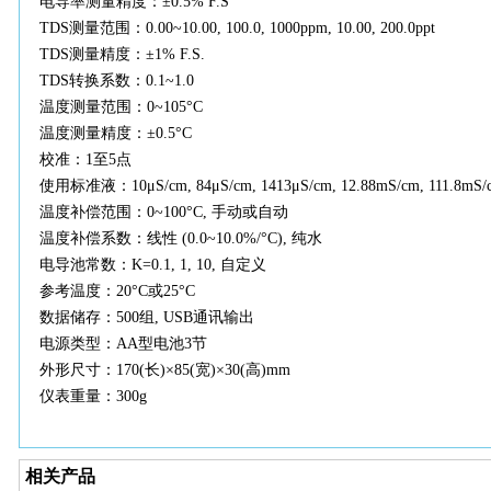
电导率测量精度：
±0.5% F.S
TDS测量范围：0.00~10.00, 100.0, 1000ppm, 10.00, 200.0ppt
TDS测量精度：±1% F.S.
TDS转换系数：0.1~1.0
温度测量范围：
0~105°C
温度测量精度：
±0.5°C
校准：
1至5点
使用标准液：
10μS/cm, 84μS/cm, 1413μS/cm, 12.88mS/cm, 111.8mS/
温度补偿范围：
0~100°C, 手动或自动
温度补偿系数：线性
(0.0~10.0%/°C), 纯水
电导池常数：
K=0.1, 1, 10, 自定义
参考温度：
20°C或25°C
数据储存：
500组, USB通讯输出
电源类型：
AA型电池3节
外形尺寸：
170(长)×85(宽)×30(高)mm
仪表重量：
300g
相关产品