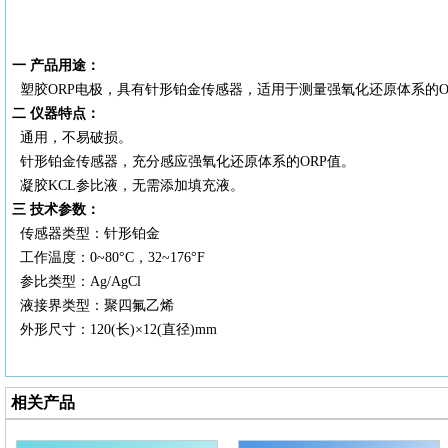
一
产品用途：
塑胶
ORP电极，具有针形铂金传感器，适用于测量强氧化还原体系的O
二
仪器特点：
通用，不易破损。
针形铂金传感器，充分感应强氧化还原体系的
ORP值。
凝胶
KCL参比液，无需添加填充液。
三
技术参数：
传感器类型：针形铂金
工作温度：
0~80°C，32~176°F
参比类型：
Ag/AgCl
液接界类型：聚四氟乙烯
外形尺寸：
120(长)×12(直径)mm
相关产品