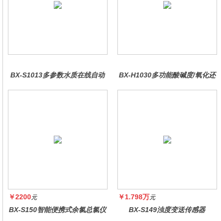
BX-S1013多参数水质在线自动
BX-H1030多功能酸碱度/氧化还
监测仪
原控制器
￥2200
￥1.798万
元
元
BX-S150智能便携式余氯总氯仪
BX-S149浊度变送传感器