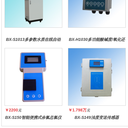
BX-S1013多参数水质在线自动
BX-H1030多功能酸碱度/氧化还
监测仪
原控制器
￥2200
￥1.798万
元
元
BX-S150智能便携式余氯总氯仪
BX-S149浊度变送传感器