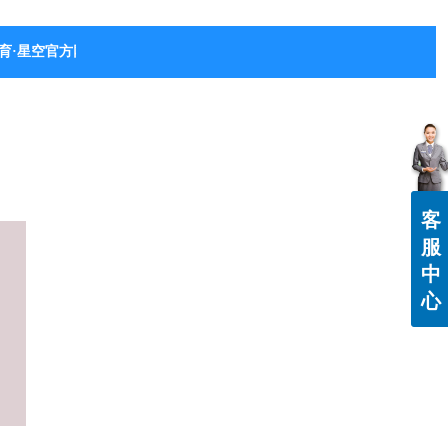
育·星空官方网站-星空体育（中国）
客
服
中
心