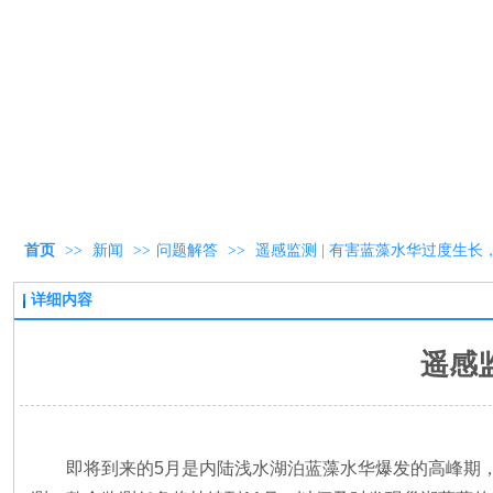
首页
>>
新闻
>>
问题解答
>>
遥感监测 | 有害蓝藻水华过度生
详细内容
遥感
即将到来的5月是内陆浅水湖泊蓝藻水华爆发的高峰期