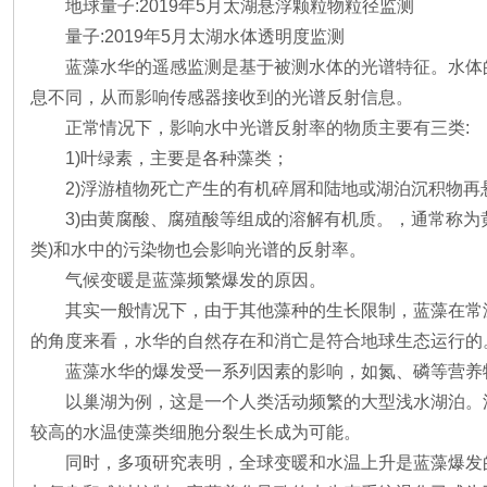
地球量子:2019年5月太湖悬浮颗粒物粒径监测
量子:2019年5月太湖水体透明度监测
蓝藻水华的遥感监测是基于被测水体的光谱特征。水体
息不同，从而影响传感器接收到的光谱反射信息。
正常情况下，影响水中光谱反射率的物质主要有三类:
1)叶绿素，主要是各种藻类；
2)浮游植物死亡产生的有机碎屑和陆地或湖泊沉积物
3)由黄腐酸、腐殖酸等组成的溶解有机质。，通常称
类)和水中的污染物也会影响光谱的反射率。
气候变暖是蓝藻频繁爆发的原因。
其实一般情况下，由于其他藻种的生长限制，蓝藻在常
的角度来看，水华的自然存在和消亡是符合地球生态运行的
蓝藻水华的爆发受一系列因素的影响，如氮、磷等营养
以巢湖为例，这是一个人类活动频繁的大型浅水湖泊。
较高的水温使藻类细胞分裂生长成为可能。
同时，多项研究表明，全球变暖和水温上升是蓝藻爆发的