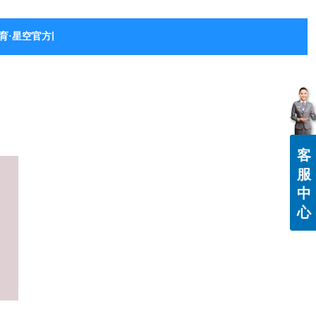
育·星空官方网站-星空体育（中国）
客
服
中
心