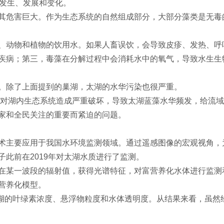
的发生、发展和变化。
其危害巨大。作为生态系统的自然组成部分，大部分藻类是无毒
、动物和植物的饮用水。如果人畜误饮，会导致皮疹、发热、呼
疾病；第三，毒藻在分解过程中会消耗水中的氧气，导致水生生
。除了上面提到的巢湖，太湖的水华污染也很严重。
放对湖内生态系统造成严重破坏，导致太湖蓝藻水华频发，给流域
家和全民关注的重要而紧迫的问题。
术主要应用于我国水环境监测领域。通过遥感图像的宏观视角，
此前在2019年对太湖水质进行了监测。
在某一波段的辐射值，获得光谱特征，对富营养化水体进行监测
营养化模型。
月太湖的叶绿素浓度、悬浮物粒度和水体透明度。从结果来看，虽