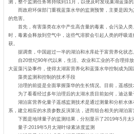
测，整个监测任务将持续到11月，以便及时发现巢湖蓝藻
而政府环保部门重视蓝藻水华的监测预警，主要是因为
的危害。
首先，有害藻类在水中产生高含量的毒素，会污染人类
时，毒素会释放到空气中，这些气溶胶会引起人类的呼吸道
获。
据调查，中国超过一半的湖泊和水库处于富营养化状态
自20世纪90年代以来，生活、农业和工业的不合理排
大蓝藻污染事件，使得太湖富营养化和蓝藻水华控制成为国
藻类监测和控制的技术手段
治理的前提是全面掌握藻华的生长情况。目前，遥感技
为了看看经过多年治理后的太湖水质目前如何，迪达量子
湖泊富营养化量子遥感监测技术是通过测量和分析水体
系，建立相应的水质参数反演算法，进而组合相关的湖泊富
下图是地球量子的监测结果，分别显示了2019年5
量子:2019年5月太湖叶绿素浓度监测