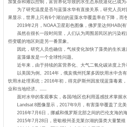
加复杂和难以控制，富营养化导致的水生态系统退化已成为
为了研究温度是否与蓝藻水华有直接关系，研究人员对比了美
果显示，世界上只有6个湖泊的蓝藻水华覆盖率在下降，而
2019年2月，NOAA卫星彩色图像，佛罗里达州HAB(
虽然在很长一段时间里，人们认为周围居民区的污染程
些变暖的地区则是另一番景象。
因此，研究人员也确信，气候变化加快了藻类的生长速
蓝藻爆发是一个全球性问题。
近年来，由于持续的富营养化、大气二氧化碳浓度上升
以美国为例。2014年，俄亥俄州托莱多因饮用水中含有
饮用水处理系统；2016年初，得克萨斯州因发现蓝藻毒素
业和当地经济。......
面对水华的客观事实，各国/地区也利用遥感技术掌握
Landsat 8图像显示，2017年9月，有害藻华覆盖
2016年7月6日，挪威和俄罗斯北部之间的巴伦支海的
2015年7月28日，密歇根州圣克莱尔湖的藻类大量繁殖