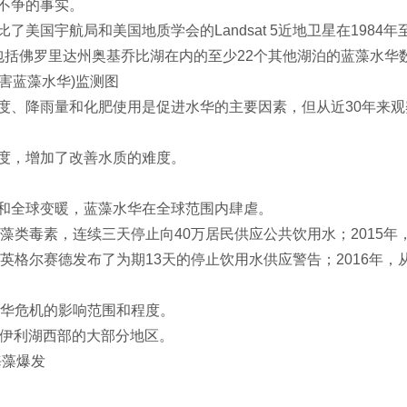
不争的事实。
国宇航局和美国地质学会的Landsat 5近地卫星在1984年至
包括佛罗里达州奥基乔比湖在内的至少22个其他湖泊的蓝藻水华
有害蓝藻水华)监测图
度、降雨量和化肥使用是促进水华的主要因素，但从近30年来
度，增加了改善水质的难度。
和全球变暖，蓝藻水华在全球范围内肆虐。
藻类毒素，连续三天停止向40万居民供应公共饮用水；2015年
，英格尔赛德发布了为期13天的停止饮用水供应警告；2016年
水华危机的影响范围和程度。
了北美伊利湖西部的大部分地区。
海藻爆发