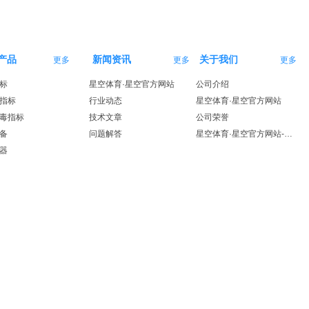
产品
新闻资讯
关于我们
更多
更多
更多
标
星空体育·星空官方网站
公司介绍
指标
行业动态
星空体育·星空官方网站
毒指标
技术文章
公司荣誉
备
问题解答
星空体育·星空官方网站-星空体育（中国）
器