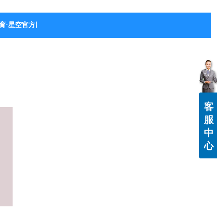
育·星空官方网站-星空体育（中国）
客
服
中
心