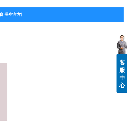
育·星空官方网站-星空体育（中国）
客
服
中
心