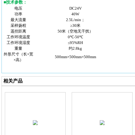
■
技术参数
：
电压
DC24V
功率
40W
最大流量
2.5L/min；
采样扬程
≥30米
遥控距离
50米（空地无干扰）
工作环境温度
0℃-50℃
工作环境湿度
≤95%RH
重量
约2.8kg
外形尺寸（长×宽
500mm×500mm×500mm
×高）
相关产品