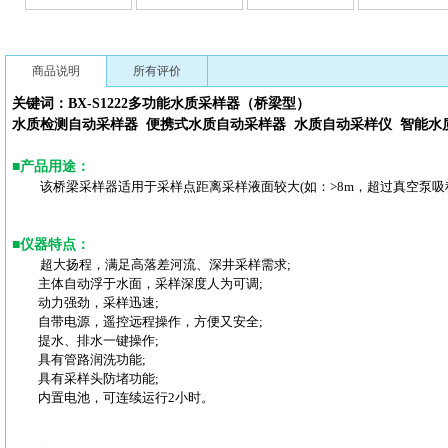
商品说明
所有评价
关键词：BX-S1222多功能
水质采样器（桥梁型）
水质检测自动采样器
便携式水质自动采样器
水质自动采样仪
智能水
■
产品用途
：
该桥梁采样器适用于采样点距离采样液面较大(如：>8m，超过真空泵
■
仪器特点
：
超大扬程，满足高落差河流、深井采样需求;
主体自动浮于水面，采样深度人为可调;
动力强劲，采样迅速;
自带电源，遥控远程操作，方便又安全;
提水、排水一键操作;
具有管路润洗功能;
具有采样头防堵功能;
内置电池，可连续运行2小时。