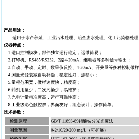
产品用途：
适用于水产养殖、工业污水处理、冶金废水处理、化工污染物处理
仪器特点：
1.进口控制模块，部件独立运行稳定，运维简易；
2.打印机、RS485/RS232、2路4-20mA、继电器等多种信号输出；
3.自动、手动、定时、数采仪反控、4-20mA、开关量等多种控制做
4.测量光源衰减自动补偿，稳定性好，漂移小；
5.量程范围宽，做样速度快，精度高；
6.药剂用量少，二次污染少，易维护；
7.光电计量精准度高，运行可靠性高；
8.工业级彩色触控屏，界面友好，组态设计，操作简单。
技术参数：
检测原理
GB/T 11893-89钼酸铵分光光度法
测量范围
0-2/10/20/200 mg/L（可扩展）