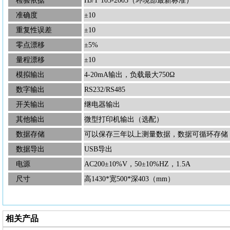
检验依据
HJ/T 103-2003（环境部最新标准）
准确度
±10
重复性误差
±10
零点漂移
±5%
量程漂移
±10
模拟输出
4-20mA输出，负载最大750Ω
数字输出
RS232/RS485
开关输出
继电器输出
其他输出
微型打印机输出（选配）
数据存储
可以保存三年以上测量数据，数据可循环存储
数据导出
USB导出
电源
AC200±10%V，50±10%HZ，1.5A
尺寸
高
1430*宽500*深403（mm）
相关产品