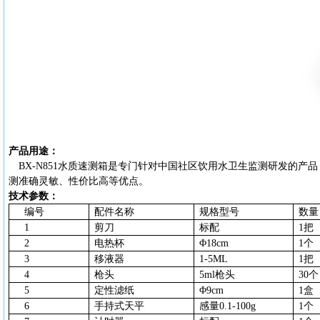
产品用途：
BX-N851水质速测箱是专门针对中国社区饮用水卫生监测研发的
测准确灵敏、性价比高等优点。
技术参数：
编号
配件名称
规格型号
数量
1
剪刀
标配
1把
2
电热杯
Φ18cm
1个
3
移液器
1-5ML
1把
4
枪头
5ml枪头
30个
5
定性滤纸
Φ9cm
1盒
6
手持式天平
感量
0.1-100g
1个