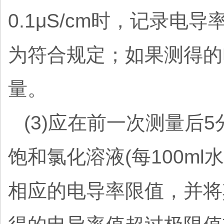
0.1μS/cm时，记录电
为符合规定；如果测得的电
量。
(3)应在前一次测量后
饱和氯化溶液(每100ml水
相应的电导率限值，并将其