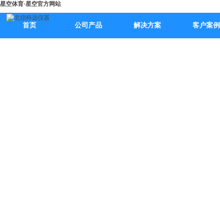
星空体育·星空官方网站
首页
公司产品
解决方案
客户案例