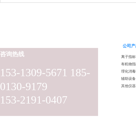
公司产
咨询热线
离子指标
有机物指
153-1309-5671 185-
理化消毒
辅助设备
0130-9179
其他仪器
153-2191-0407