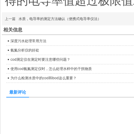
得的电导率值超过极限值或P
上一篇
水质，电导率的测定方法确认（便携式电导率仪法）
相关信息
深度污水处理常用方法
氨氮分析仪的好处
cod测定仪在测定时要注意哪些问题？
使用cod氨氮测定仪时，怎么处理水样中的干扰物质
为什么检测水质中的cod和bod这么重要？
最新评论