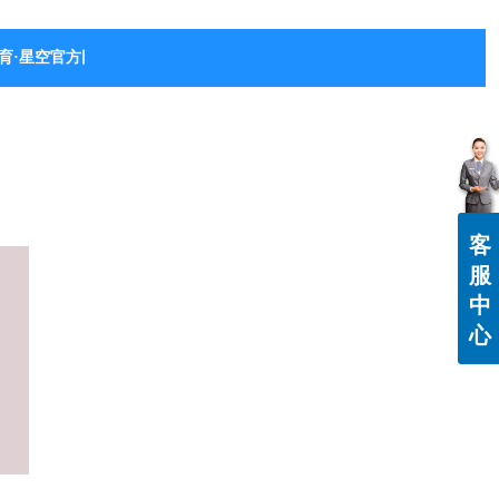
育·星空官方网站-星空体育（中国）
客
服
中
心