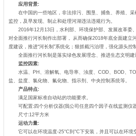
应用背景:
在中国的一些地区，非法排污、围垦、捕鱼、养殖、采
监控，及早发现、制止和处理河湖违法违规行为。
2016年12月13日，水利部、环境保护部、发展改
对全面推行河长制作出部署， 从而确保2018年底全面建
度建设，推进“河长制”系统化；狠抓截污治理，强化源头控
全面推行河长制是落实绿色发展理念、推进生态文明建
监控因素:
水温、PH、溶解氧、电导率、浊度、COD、BOD、TO
盐、盐度、氯化物、氟化物、指示剂、中央控制系统等。
产品特点:
满足国家标准自动站的功能要求。
可配置:四个分析仪器(我公司任意四个因子在线监测仪
尺寸:12平方米
运动力量:
它可以在环境温度-25°C到°C下安装，并且可以在环