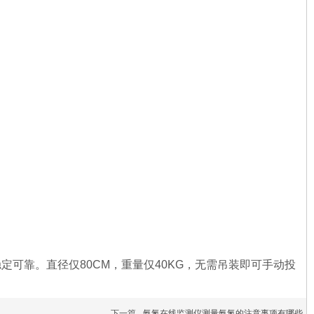
可靠。直径仅80CM，重量仅40KG，无需吊装即可手动投
下一篇
氨氮在线监测仪测量氨氮的注意事项有哪些