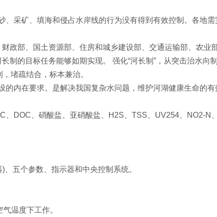
砂、采矿、填海和侵占水岸线的行为没有得到有效控制。各地需
革委、财政部、国土资源部、住房和城乡建设部、交通运输部、农
立河长制的目标任务能够如期实现。 强化“河长制”，从突击治水
制，堵疏结合，标本兼治。
设的内在要求。是解决我国复杂水问题，维护河湖健康生命的有
C、DOC、硝酸盐、亚硝酸盐、H2S、TSS、UV254、NO2
器)、五个参数、指示器和中央控制系统。
境空气温度下工作。