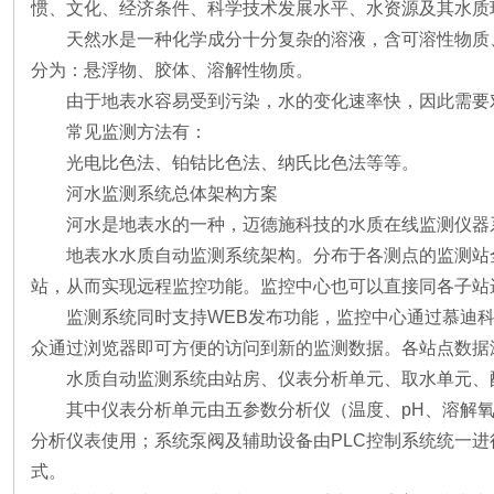
惯、文化、经济条件、科学技术发展水平、水资源及其水质
天然水是一种化学成分十分复杂的溶液，含可溶性物质
分为：悬浮物、胶体、溶解性物质。
由于地表水容易受到污染，水的变化速率快，因此需要
常见监测方法有：
光电比色法、铂钴比色法、纳氏比色法等等。
河水监测系统总体架构方案
河水是地表水的一种，迈德施科技的水质在线监测仪器
地表水水质自动监测系统架构。分布于各测点的监测站
站，从而实现远程监控功能。监控中心也可以直接同各子站
监测系统同时支持WEB发布功能，监控中心通过慕迪科技水
众通过浏览器即可方便的访问到新的监测数据。各站点数据
水质自动监测系统由站房、仪表分析单元、取水单元、
其中仪表分析单元由五参数分析仪（温度、pH、溶解
分析仪表使用；系统泵阀及辅助设备由PLC控制系统统一进
式。