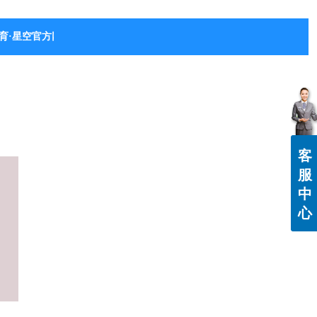
育·星空官方网站-星空体育（中国）
客
服
中
心