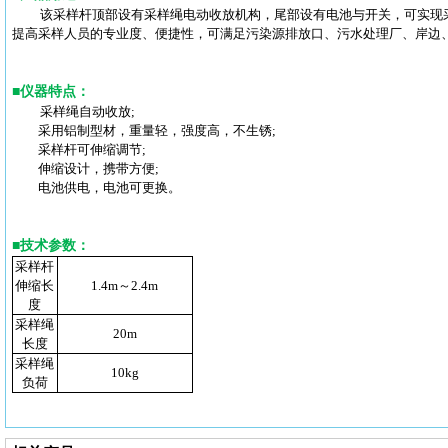
该采样杆顶部设有采样绳电动收放机构，尾部设有电池与开关，可实现
提高采样人员的专业度、便捷性，可满足污染源排放口、污水处理厂、岸边
■
仪器特点
：
采样绳自动收放;
采用铝制型材，重量轻，强度高，不生锈;
采样杆可伸缩调节;
伸缩设计，携带方便;
电池供电，电池可更换。
■
技术参数
：
采样杆
伸缩长
1.4m～2.4m
度
采样绳
20m
长度
采样绳
10kg
负荷