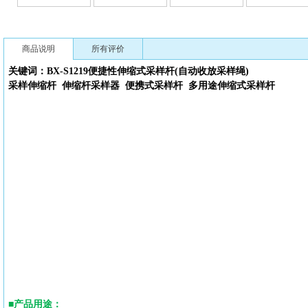
商品说明
所有评价
关键词：BX-S1219便捷性
伸缩式采样杆(自动收放采样绳)
采样伸缩杆
伸缩杆采样器
便携式
采样杆
多用途伸缩式采样杆
■
产品用途
：