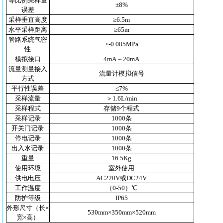
等比例采样量
±8%
误差
采样垂直高度
≥6.5m
水平采样距离
≥65m
管路系统气密
≤-0.085MPa
性
模拟接口
4mA～20mA
流量测量接入
流量计模拟信号
方式
平行性误差
≤7%
采样流量
＞1.6L/min
采样程式
存储9个程式
采样记录
1000条
开关门记录
1000条
停电记录
1000条
出入水记录
1000条
重量
16.5Kg
使用环境
室外使用
供电电压
AC220V或DC24V
工作温度
（0-50）℃
防护等级
IP65
外形尺寸（长×
530mm×350mm×520mm
宽×高）