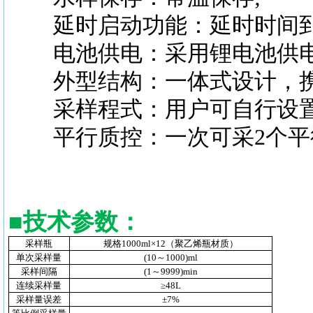
延时启动功能：延时时间到
电池供电：采用锂电池供电
外型结构：一体式设计，携
采样程式：用户可自行设置
平行质控：一次可采2个平
■
技术参数
：
采样瓶
规格1000ml×12（聚乙烯瓶材质）
单次采样量
(10～1000)ml
采样间隔
(1～9999)min
连续采样量
≥48L
采样量误差
±7%