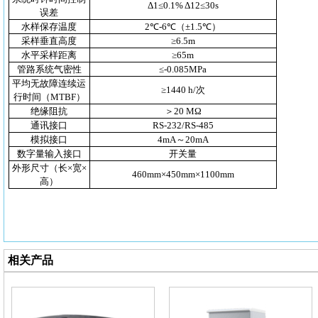
Δ1≤0.1% Δ12≤30s
误差
水样保存温度
2℃-6℃（±1.5℃）
采样垂直高度
≥6.5m
水平采样距离
≥65m
管路系统气密性
≤-0.085MPa
平均无故障连续运
≥1440 h/次
行时间（MTBF）
绝缘阻抗
＞20 MΩ
通讯接口
RS-232/RS-485
模拟接口
4mA～20mA
数字量输入接口
开关量
外形尺寸（长×宽×
460mm×450mm×1100mm
高）
相关产品