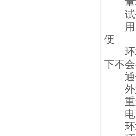
量程
试剂
用户
便
环境
下不会
通信
外型
重
电
环境