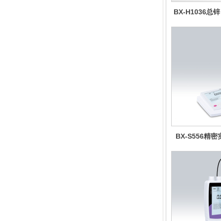
BX-H1036
水质
BX-S556精