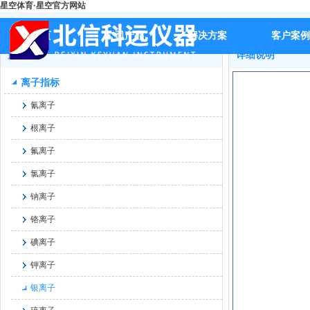
星空体育·星空官方网站
首页
>>
产品
>>
离子指标
>>
银离子
>>
BX-H1042触摸屏总银
首页
公司产品
解决方案
客户案例
产品
详细说明
离子指标
氰离子
根离子
氟离子
氯离子
钠离子
铬离子
碘离子
钾离子
银离子