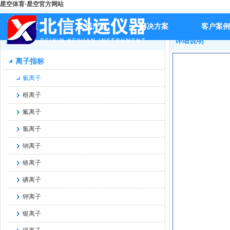
星空体育·星空官方网站
首页
>>
产品
>>
离子指标
>>
氰离子
>>
BX-S551精密实验室氰
首页
公司产品
解决方案
客户案例
产品
详细说明
离子指标
氰离子
根离子
氟离子
氯离子
钠离子
铬离子
碘离子
钾离子
银离子