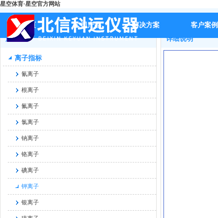
星空体育·星空官方网站
首页
>>
产品
>>
离子指标
>>
钾离子
>>
BX-S540高精度便携式
首页
公司产品
解决方案
客户案例
产品
详细说明
离子指标
氰离子
根离子
氟离子
氯离子
钠离子
铬离子
碘离子
钾离子
银离子