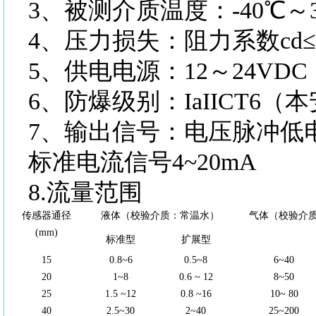
3、被测介质温度：-40℃～3
4、压力损失：阻力系数cd≤2
5、供电电源：12～24VDC
6、防爆级别：IaIICT6（
7、输出信号：电压脉冲低电
标准电流信号4~20mA
8.流量范围
传感器通径
液体（校验介质：常温水）
气体（校验介质：
(mm)
标准型
扩展型
15
0.8~6
0.5~8
6~40
20
1~8
0.6 ~ 12
8~50
25
1.5 ~12
0.8 ~16
10~ 80
40
2.5~30
2~40
25~200