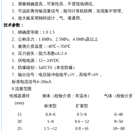
2、测量精确度高，可靠性高，不需现场调试。
3、可远距离传输流量信号，能与计算机联网，实现集中管理。
4、放大板采用独特设计，气、液通用。
技术参数：
1、精确度等级：1.0 1.5
2、公称压力：1.6MPa、2.5MPa、4.0MPa及以上
3、被测介质温度：-40℃～350℃
4、压力损失：阻力系数cd≤2.4
5、供电电源：12～24VDC
6、防爆级别：IaIICT6（本安防爆）
7、输出信号：电压脉冲低电平≤1V，高电平≥6V，
标准电流信号4~20mA
8.流量范围
传感器通径
液体（校验介质：常温水）
气体（校验介质：
(mm)
标准型
扩展型
15
0.8~6
0.5~8
6~40
20
1~8
0.6 ~ 12
8~50
25
1.5 ~12
0.8 ~16
10~ 80