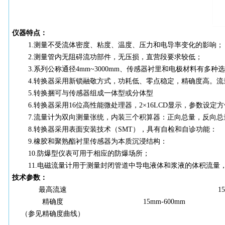
仪器特点：
1.测量不受流体密度、粘度、温度、压力和电导率变化的影响；
2.测量管内无阻碍流功部件，无压损，直营段要求较低；
3
.
系列公称通径4
mm
~3000
mm
、传感器衬里和电极材料有多种选
4.转换器采用新锁融敬方式，功耗低、零点稳定，精确度高。流量
5.转换捆可与传感器组成一体型或分体型
6.转换器采用16位高性能微处理器，2×16LCD显示，参数设定
7.流量计为双向测量张统，内装三个积算器：正向总量，反向总量
8.转换器采用表面安装技术（SMT），具有自检和自诊功能：
9.橡胶和聚熟酯衬里传感器为本质沉浸结构：
10.防爆型仪表可用于相应的防爆场所；
11
.
电磁流量计用于测量封闭管道中导电液体和浆液的体积流量
技术参数：
最高流速
15
精确度
15
mm-
600
mm
（参见精确度曲线）