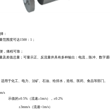
择：
范围度可达1500：1；
方便，痛程可靠；
及差值总量；可量示正、反流量井具有多种输出：电流，陈冲、数字通讯、H
，适用于化工、电力、治矿、石油、给排水，造纸、医药、食品等部门。
m/s
示值的±0.5%（流速
≥1
m/s），±0.2%
±3mm/s（流速<
1
m/s）