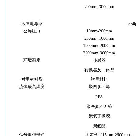
700
mm-3000
mm
液体电导率
≥
50
公称压力
10
mm-
200
mm
250
mm-1000
mm
1200
mm-2000
mm
2200
mm-3000
mm
环境温度
传感器
转换器及一体型
衬里材料及
衬里材料
流体最高温度
聚四氯乙烯
PFA
聚全氟乙丙缔
聚氧丁橡胶
聚氨酯
信号电极形式
固
定
式（15
mm
-2600
mm
）