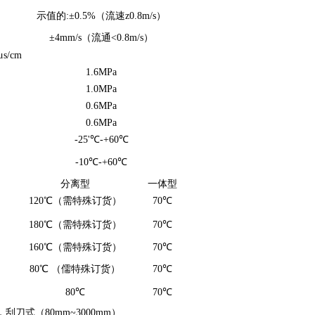
示值的:
±
0.5%（
流
速z0.8m/s）
±4mm/s（流通<0.8m/s）
μ
s/cm
1.6MPa
1.
0
MPa
0.6MPa
0.6MPa
-25'℃-+60℃
-10℃-+60℃
分离型
一体型
120℃（需特殊订货）
70℃
180℃（需特殊订货）
70℃
160℃（需特殊订货）
70℃
80℃ （儒特殊订货）
70℃
80℃
70℃
，刮刀式（80
mm
~3000
mm
）