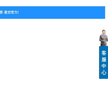
育·星空官方网站-星空体育（中国）
客
服
中
心