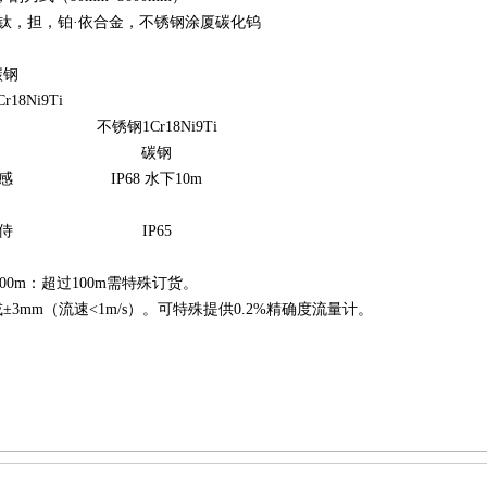
，钛，担，铂·依合金，不锈钢涂厦碳化钨
碳钢
18Ni9Ti
不锈钢1Cr18Ni9Ti
碳钢
感
I
P68 水下10m
侍
I
P6
5
0m：超过100m需特殊订货。
±3mm（流速<1m/s）。可特殊提供0.2%精确度流量计。