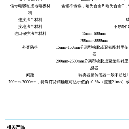
信号电砐粕接
地
电极材
含钼不锈锅，哈氏合金B.哈氏合金C
料
连接法兰材料
接地法
兰
材
料
不锈钢1Cr
进口保护法兰材料
15
mm-600
mm
700
mm-3000
mm
外壳防护
15
mm-
150
mm
分离型橡胶或聚氨酯村里传
器
200
mm-
2600
mm
分离型橡胶成聚第能衬里
感器
间距
转换器超传感器一般不超过10
·700
mm-
3000
mm
，特殊订货精确度可达示值的±0.3%（流速21m/s）或
相关产品